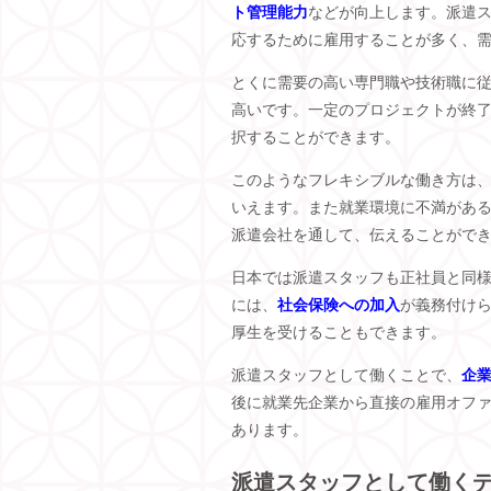
ト管理能力
などが向上します。派遣
応するために雇用することが多く、
とくに需要の高い専門職や技術職に
高いです。一定のプロジェクトが終
択することができます。
このようなフレキシブルな働き方は
いえます。また就業環境に不満があ
派遣会社を通して、伝えることがで
日本では派遣スタッフも正社員と同
には、
社会保険への加入
が義務付け
厚生を受けることもできます。
派遣スタッフとして働くことで、
企
後に就業先企業から直接の雇用オフ
あります。
派遣スタッフとして働く