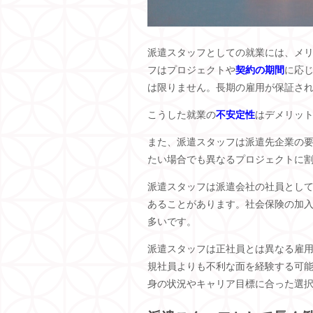
派遣スタッフとしての就業には、メ
フはプロジェクトや
契約の期間
に応
は限りません。長期の雇用が保証さ
こうした就業の
不安定性
はデメリッ
また、派遣スタッフは派遣先企業の
たい場合でも異なるプロジェクトに
派遣スタッフは派遣会社の社員とし
あることがあります。
社会保険の加
多いです。
派遣スタッフは正社員とは異なる雇
規社員よりも不利な面を経験する可
身の状況やキャリア目標に合った選