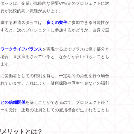
スタッフは、企業が臨時的な需要や特定のプロジェクトに対
需要が比較的高い職種があります。
従事する派遣スタッフは、
多くの案件
に参加できる可能性が
了すると、次のプロジェクトに参加するかどうか、自身で選
、
ワークライフバランス
を実現する上でプラスに働く部分と
る場合、直接雇用されていると、なかなか言いづらいことも
きます。
様に労働者としての権利を持ち、一定期間の労働を行う場合
られています。これにより、健康保険や厚生年金などの福利
業との信頼関係
を築くことができるので、プロジェクト終了
ァーを受け、正規の社員としての雇用機会が生まれることも
デメリットとは？