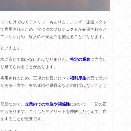
リットだけでなくデメリットもあります。まず、派遣スタッ
じて雇用されるため、常に次のプロジェクトが確保されると
れていないため、収入の不安定性を抱えることになります。
トといえます。
要求に応じて働かなければなりません。
特定の業務
に専念し
割り当てられることがあります。
て雇用されるため、正規の社員と比べて
福利厚生
の面で差が
入がある一方で、有給休暇や退職金などの制度はないことも
用形態なので、
企業内での地位や関係性
において、一部の正
能性もあります。こうしたデメリットを理解したうえで、自
択をすることが重要です。